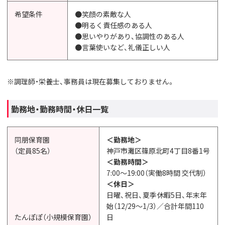
希望条件
●笑顔の素敵な人
●明るく責任感のある人
●思いやりがあり、協調性のある人
●言葉使いなど、礼儀正しい人
※調理師・栄養士、事務員は現在募集しておりません。
勤務地・勤務時間・休日一覧
同朋保育園
＜勤務地＞
（定員85名）
神戸市灘区篠原北町4丁目8番1号
＜勤務時間＞
7:00〜19:00（実働8時間 交代制）
＜休日＞
日曜、祝日、夏季休暇5日、年末年
始（12/29〜1/3）／合計年間110
たんぽぽ（小規模保育園）
日