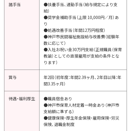
諸手当
●扶養手当、通勤手当（給与規定により支
給）
●奨学金補助手当（上限 10,000円／月）あ
り
●処遇改善手当（年間12万円程度）
●神戸市民間福祉施設給与改善費（経験年
数に応じて）
●入社お祝い金30万円支給（正規職員（保育
教諭）としての直接雇用が支給の条件とな
ります）
賞与
年2回（初年度：年間2.39ヶ月、2年目以降：年
間3.35ヶ月）
待遇・福利厚生
●職員宿舎あり
●神戸市保育人材定着一時金あり（神戸市
支給額に準ずる）
●健康保険・厚生年金保険・雇用保険・労災
保険、退職金制度