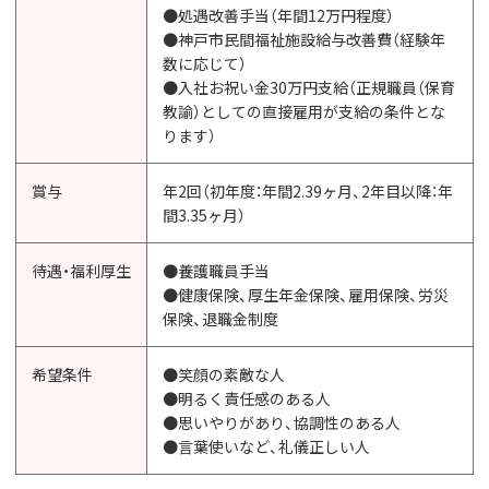
●処遇改善手当（年間12万円程度）
●神戸市民間福祉施設給与改善費（経験年
数に応じて）
●入社お祝い金30万円支給（正規職員（保育
教諭）としての直接雇用が支給の条件とな
ります）
賞与
年2回（初年度：年間2.39ヶ月、2年目以降：年
間3.35ヶ月）
待遇・福利厚生
●養護職員手当
●健康保険、厚生年金保険、雇用保険、労災
保険、退職金制度
希望条件
●笑顔の素敵な人
●明るく責任感のある人
●思いやりがあり、協調性のある人
●言葉使いなど、礼儀正しい人