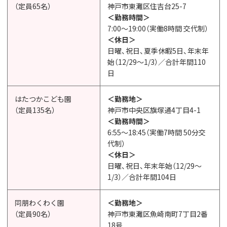
（定員65名）
神戸市東灘区住吉台25-7
＜勤務時間＞
7:00〜19:00（実働8時間 交代制）
＜休日＞
日曜、祝日、夏季休暇5日、年末年
始（12/29〜1/3）／合計年間110
日
はたつかこども園
＜勤務地＞
（定員135名）
神戸市中央区旗塚通4丁目4-1
＜勤務時間＞
6:55〜18:45（実働7時間 50分交
代制）
＜休日＞
日曜、祝日、年末年始（12/29〜
1/3）／合計年間104日
同朋わくわく園
＜勤務地＞
（定員90名）
神戸市東灘区魚崎南町7丁目2番
18号