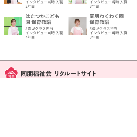
インタビュー当時 入職
インタビュー当時 入職
2年目
3年目
はたつかこども
同朋わくわく園
園 保育教諭
保育教諭
5歳児クラス担当
3歳児クラス担当
インタビュー当時 入職
インタビュー当時 入職
4年目
3年目
ビジョン・概要
働く環境
一日の流れ
先輩の声
運営施設
募集要項
見学会
よくある質問
プライバシーポリシー
社会福祉法人同朋福祉会
©2026 社会福祉法人同朋福祉会 All Rights Reserved.