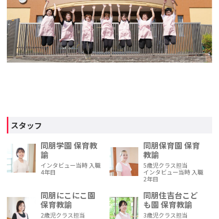
スタッフ
同朋学園 保育教
同朋保育園 保育
諭
教諭
インタビュー当時 入職
5歳児クラス担当
4年目
インタビュー当時 入職
2年目
同朋にこにこ園
同朋住吉台こど
保育教諭
も園 保育教諭
2歳児クラス担当
3歳児クラス担当